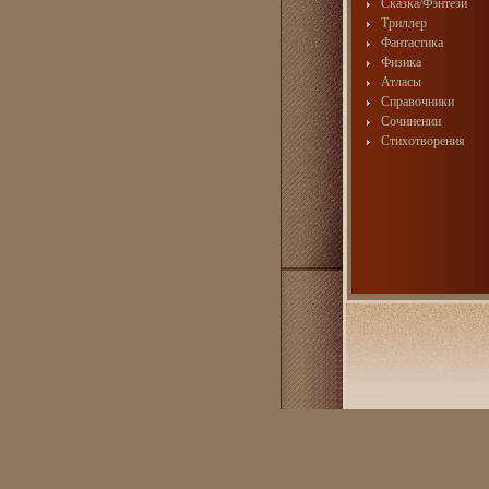
Сказка/Фэнтези
Триллер
Фантастика
Физика
Атласы
Справочники
Сочинении
Стихотворения