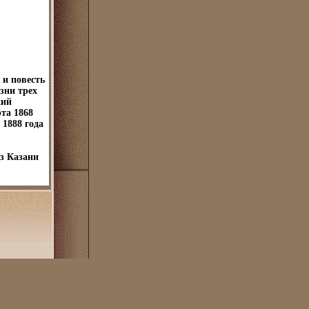
 и повесть
зни трех
кий
та 1868
 1888 года
из Казани