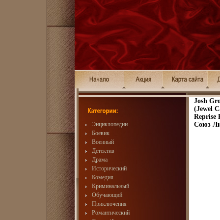
Josh Gr
(Jewel 
Reprise
Энциклопедии
Союз Ли
Боевик
Военный
Детектив
Драма
Исторический
Комедия
Криминальный
Обучающий
Приключения
Романтический