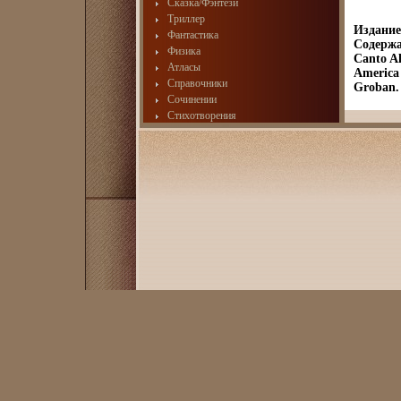
Сказка/Фэнтези
Триллер
Издание
Фантастика
Содержан
Физика
Canto A
Атласы
America
Справочники
Groban.
Сочинении
Стихотворения