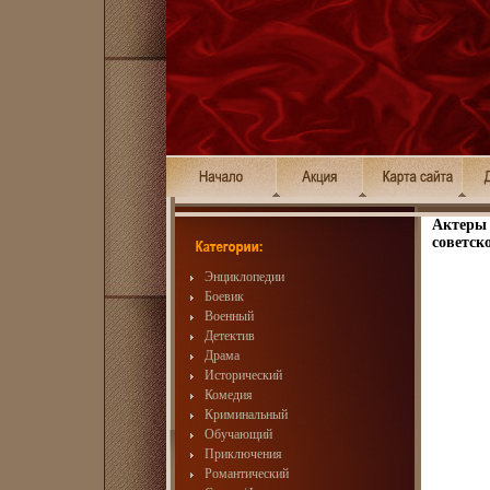
Актеры 
советск
Энциклопедии
Боевик
Военный
Детектив
Драма
Исторический
Комедия
Криминальный
Обучающий
Приключения
Романтический