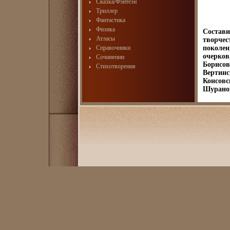
Сказка/Фэнтези
Триллер
Фантастика
Физика
Состави
Атласы
творчес
Справочники
поколен
очерков
Сочинении
Борисов
Стихотворения
Вертинс
Консовс
Шуранов