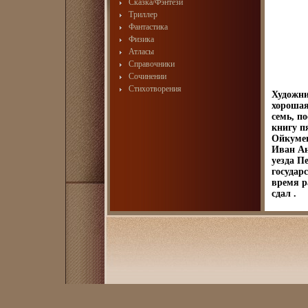
Сказка/Фэнтези
Триллер
Фантастика
Физика
Атласы
Справочники
Сочинении
Стихотворения
Художни
хорошая
семь, п
книгу п
Ойкуме
Иван Ан
уезда П
государ
время р
сдал .