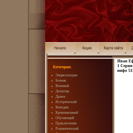
Иван Еф
1 Серия
инфо 51
Энциклопедии
Боевик
Военный
Детектив
Драма
Исторический
Комедия
Криминальный
Обучающий
Приключения
Романтический