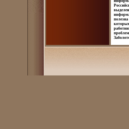
информа
Российс
выделен
информа
полезна
которых
работни
пробле
Заболот