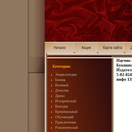
Научно-
Букинис
Издател
Энциклопедии
5-02-02
инфо 13
Боевик
Военный
Детектив
Драма
Исторический
Комедия
Криминальный
Обучающий
Приключения
Романтический