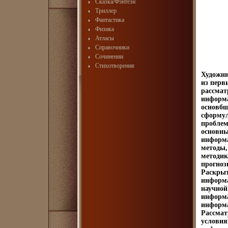
Сказка/Фэнтези
Триллер
Фантастика
Физика
Атласы
Справочники
Сочинении
Стихотворения
Художни
из перв
рассмат
информа
основбш
сформул
проблем
основны
информа
методы,
методик
прогноз
Раскрыт
информа
научной
информа
информа
Рассмат
условия