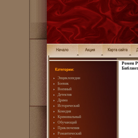
Ромен Р
Библиот
Энциклопедии
Боевик
Военный
Детектив
Драма
Исторический
Комедия
Криминальный
Обучающий
Приключения
Романтический