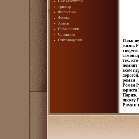
Сказка/Фэнтези
Триллер
Фантастика
Физика
Атласы
Справочники
Сочинении
Стихотворения
Издание
жизнь Р
творчес
самовыр
тех, кто
помнит 
всем пе
дорогой
роман "
Ромен Р
юриста 
Париж, 
школу П
Риме и 