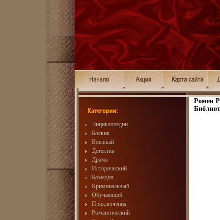
Ромен Р
Библиот
Энциклопедии
Боевик
Военный
Детектив
Драма
Исторический
Комедия
Криминальный
Обучающий
Приключения
Романтический