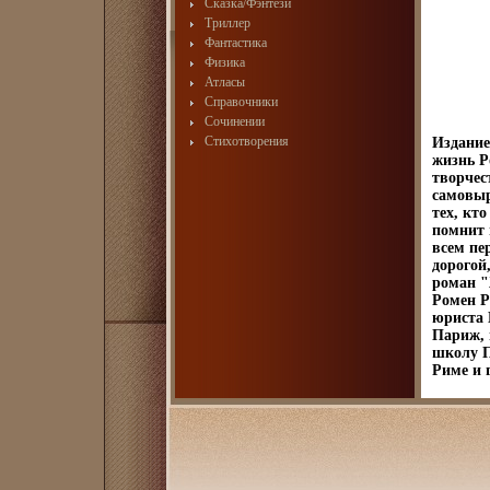
Сказка/Фэнтези
Триллер
Фантастика
Физика
Атласы
Справочники
Сочинении
Стихотворения
Издание
жизнь Р
творчес
самовыр
тех, кто
помнит 
всем пе
дорогой
роман "
Ромен Р
юриста 
Париж, 
школу П
Риме и 