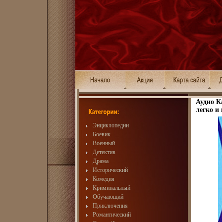
Аудио К
легко и
Энциклопедии
Боевик
Военный
Детектив
Драма
Исторический
Комедия
Криминальный
Обучающий
Приключения
Романтический