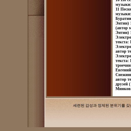
музыки:
11 Песн
музыки:
Буратин
Энтин) 
(автор 
Энтин) 
Электро
текста:
Электро
автор т
Электро
текста:
троечни
Евгений
Снежинк
автор т
друзей 
Минков;
세련된 감성과 정제된 분위기를 