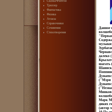
Сказка/Фэнтези
Триллер
Фантастика
Физика
Атласы
Справочники
Сочинении
Данное 
волшебн
Стихотворения
"Первая
Содержа
музыки:
Зурбага
Чернавс
далеко 
Крылато
шагать 
Шаински
Поппинс
Дунаевс
("Мзри 
Дунаевс
("Незна
Минков;
волшебн
Марк Ми
диких г
(автор 
10 По с