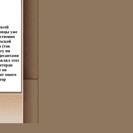
 всей
ровцы уже
ественно
оъской
 (так
гу ни
 десантами
авлял этот
етеран
е он
дит много
тор