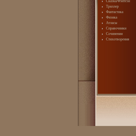
Сказка/Фэнтези
Триллер
Фантастика
Физика
Атласы
Справочники
Сочинении
Стихотворения