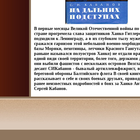
В первые месяцы Великой Отечественной войны по
стране прогремела слава защитников Ханко Гитле
подходили к Ленинграду, а в их глубоком тылу муж
сражался гарнизон этой небольшой военно-морбшд
базы Моряки, пехотинцы, летчики Красного Гангута
раньше назывался полуостров Ханко) не отдали вра
одной пяди своей территории, более того, дерзкими
они выбили фашистов с нескольких островов Возгл
десант СИКабанов - бывалый артиллевжфвжрист, в
береговой обороны Балтийского флота В своей книг
рассказывает о себе и своих боевых друзьях, приво
ранее неизвестных подробностей о боях за Ханко Ав
Сергей Кабанов.