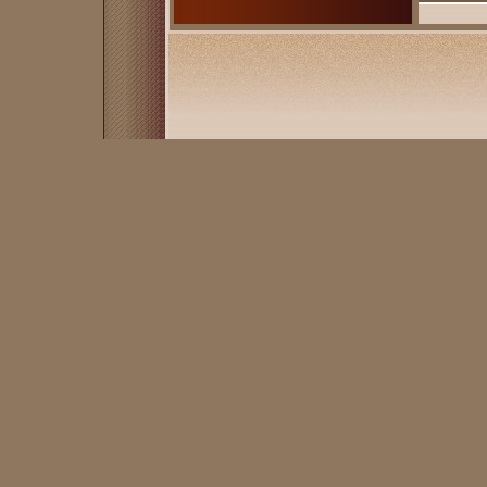
полесья, пр
всеевропейск
презентует д
его любит зр
сильный и и
безусловным
отнести песн
"Бегущая по
а так же гла
Vista", запи
английском 
версию песн
клип, котор
центральных
страны Кажда
любви Истори
И, может быт
вриымней себ
жизни Он сл
переживаний:
песок Я счас
смог…" Сила,
обстоятельст
любовью Сам
порой сюжет
исключение 
романтическо
волнам" за 
"Hasta La Vi
Hasta La Vist
поздно 3 Есл
взлетаем 5 П
Милая моя 8
10 Золотая м
Жемчужинка 
14 Hasta La V
Исполнители
Гоман Амарх