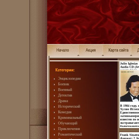
Julio Iglesia
Audio CD (Je
SONY BMG, 
товары Хара
1984 г Альбо
Энциклопедии
Боевик
Военный
Детектив
Драма
В 1984 году,
Исторический
Хулио Иглес
Комедия
Единственное
латиноамери
Криминальный
известен по 
Обучающий
экстраваган
бъвмчманеру 
Приключения
голос: наст
будто он бы
Романтический
Frank Sinatra
романтики О
Формат: 2 Au