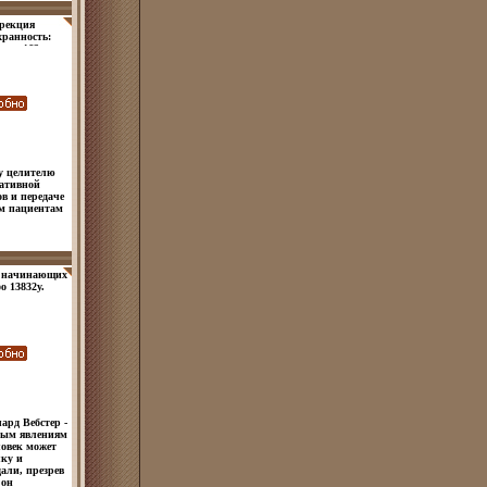
ррекция
хранность:
ка, 162 стр
у целителю
гативной
в и передаче
им пациентам
я начинающих
 13832y.
ард Вебстер -
ным явлениям
ловек может
ку и
дали, презрев
 он