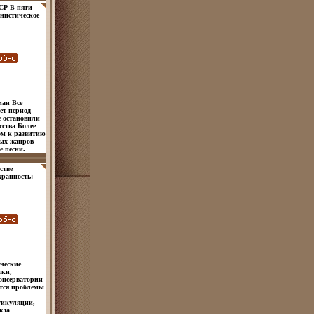
СР В пяти
нистическое
ая
позитор, 1972
Тираж: 11000
215 мм) инфо
ман Все
ет период
е остановили
сства Более
ом к развитию
ых жанров
 песни,
ят концерты
ости, широко
стве
льного
хранность:
ения Война
а, 1985 г
сложного
аж: 22000 экз
хвевсех
мм) инфо
 Борис
нов.
ческие
тки,
онсерватории
тся проблемы
тикуляции,
жда