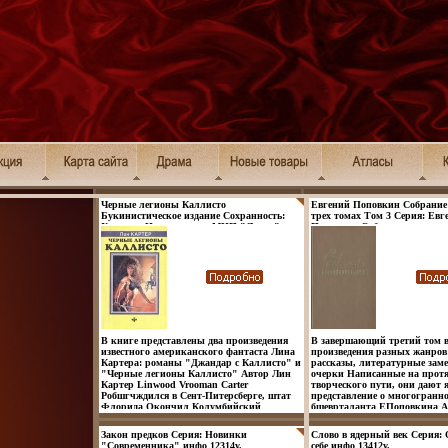
Черные легионы Каллисто
Евгений Поповкин Собрание
Букинистическое издание Сохранность:
трех томах Том 3 Серия: Евг
Хорошая Издательство: МИП "Литер",
Поповкин Собрание сочинени
1992 г Твердый переплет, 328 стр Тираж:
томах инфо 12154y.
50000 экз Формат: 84x108/32 (~130х205 мм)
инфо 11922y.
В книге представлены два произведения
В завершающий третий том 
известного американского фантаста Лина
произведения разных жанров
Картера: романы "Джандар с Каллисто" и
рассказы, литературные заме
"Черные легионы Каллисто" Автор Лин
очерки Написанные на протя
Картер Linwood Vrooman Carter
творческого пути, они дают 
Робшгчждился в Сент-Питерсберге, штат
представление о многогранн
Флорида Окончил Колумбийский
бшеврталанта ЕПоповкина А
университет, работал в рекламном
Поповкин.
агентстве, в 1969 году стал консультантом
Закон предков Серия: Новинки
Слово в ядерный век Серия: 
издательства "Баллантайн" Приобрел
"Современника" инфо 12314y.
себе инфо 13412y.