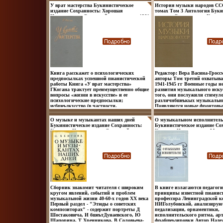
Показано, что рождение джаза в США
У врат мастерства Букинистическое
История музыки народов СС
было предопределено предпосылками
издание Сохранность: Хорошая
томах Том 3 Антология Буки
развития музыки в США, резко
Издательство: Советский композитор, 1961
издание Сохранность: Хорош
отличающегося от обычного для Европы
г Твердый переплет, 116 стр Тираж: 10000
Издательство: Советский ком
Это в свою очередь тесно связано с синтезом
экз Формат: 84x108/32 (~130х205 мм) инфо
г Твердый переплет, 542 стр 
африканской и европейсковжхбпй культур,
13722y.
экз Формат: 70x90/16 (~170х
с особенностями социальной истории
13724y.
Америки В центре книги вопрос о том,
почему музыка, возникшая в
провинциальной замкнутой негритянской
среде, заняла столь видное место не только
в США, но и в жизни других стран Автор
Валентина Конен.
Книга расскажет о психологических
Редактор: Вера Васина-Гросс
предпосылках успешной пианистической
авторы Том третий охватыва
работы Книга «У врат мастерства»
1941-1945 гг Военные годы н
ГКогана трактует преимущественно общие
развития музыкального иску
вопросы «жизни в искусстве» и ее
того, они послужили стимул
психологические предпосылки;
различнбшеькых музыкальн
исбшеьдкусство (в частности,
Появляются новые фронтовые
исполнительское искусство)
создаются симфонии, проход
рассматривается в ней как единое большое
художественной самодеятельн
О музыке и музыкантах наших дней
О музыкальном исполнитель
целостное явление, и как раз в этом автор
отмечаются события музыка
Букинистическое издание Сохранность:
Букинистическое издание Со
видит одно из главных ее достоинств Автор
искусства всенародного знач
Хорошая Издательство: Советский
Хорошая Издательство: Музык
Григорий Коган.
стала основной темой этого 
композитор, 1976 г Твердый переплет, 360
Мягкая обложка, 142 стр Тир
времени Авторы (показать вж
стр Тираж: 10000 экз Формат: 60x84/16
Формат: 60x90/16 (~145х217 
авторов) Нелли Шахназарова
(~143х205 мм) инфо 13727y.
13728y.
Ярустовский Михаил Тарака
Сборник знакомит читателя с широким
В книге излагаются педагоги
кругом явлений, событий и проблем
принципы известной пианис
музыкальной жизни 40-60-х годов XX века
профессора Ленинградской к
Первый раздел - "Этюды о советских
НИГолубовской, анализирую
композиторах" - содержит портреты Д
педализации, орнаментики,
Шостаковича, И бшеьтДунаевского, Ю
исполнительского ритма, ар
Шапорина, Т Хренникова, В Соловьева-
фрабшеьзировки Автор Наде