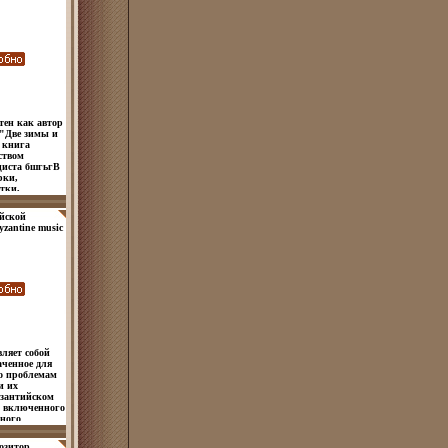
тен как автор
 "Две зимы и
 книга
ством
циста бшгьгВ
рки,
тки,
 съездах, по
азет и
йской
мов Федор
yzantine music
лся 29
хранность:
кола
нитарная
вжучлльской
ожка, 96 стр
3y.
с 3-го курса
, воевал в
ляет собой
аченное для
по проблемам
и их
изантийском
, включенного
ного
ове
жат факты
озитор