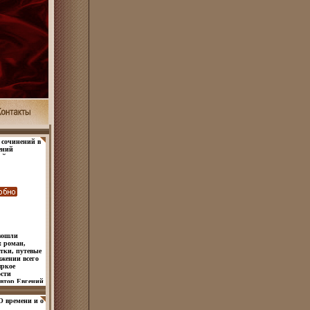
 сочинений в
ений
й в трех
вошли
: роман,
тки, путевые
жении всего
яркое
ости
втор Евгений
О времени и о