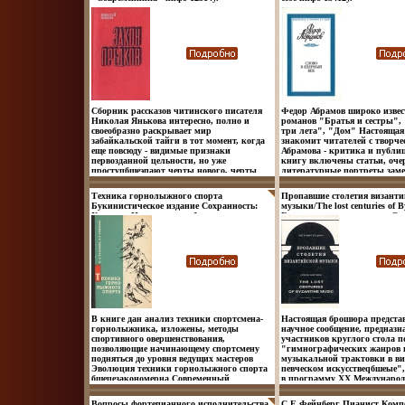
известность прежде всего как
популяризатор фэнтези, литературный
критик - и .
Сборник рассказов читинского писателя
Федор Абрамов широко извес
Николая Янькова интересно, полно и
романов "Братья и сестры",
своеобразно раскрывает мир
три лета", "Дом" Настоящая
забайкальской тайги в тот момент, когда
знакомит читателей с творче
еще повсюду - видимые признаки
Абрамова - критика и публи
первозданной цельности, но уже
книгу включены статьи, оче
проступбшеэпают черты нового, черты
литературные портреты заме
перемен Что внутри? Содержание 1 Автор
выступления на писательских
Николай Яньков.
телевидению, интервью для г
Техника горнолыжного спорта
Пропавшие столетия византи
журналов Автор Федор Абра
Букинистическое издание Сохранность:
музыки/The lost centuries of B
Александрович Абрамов роди
Хорошая Издательство: Физкультура и
Букинистическое издание Со
февраля 1920 года в селе Вер
спорт, 1968 г Твердый переплет, 199 стр
Хорошая Издательство: Гума
Пинежского района Арханге
Тираж: 11000 экз Формат: 84x108/32
Академия, 2001 г Мягкая обл
области в крестьянской семье
(~130х205 мм) инфо 13649y.
ISBN 5-93762-006-2 инфо 1371
Добровольцем ушел на фронт 
филологического факультета
Ленинградского университета
народном .
В книге дан анализ техники спортсмена-
Настоящая брошюра представ
горнолыжника, изложены, методы
научное сообщение, предназн
спортивного овершенствования,
участников круглого стола 
позволяющие начинающему спортсмену
"гимнографических жанров 
подняться до уровня ведущих мастеров
музыкальной трактовки в в
Эволюция техники горнолыжного спорта
певческом искусствеqбшеые"
бшецезакономерна Современный
в программу XX Международ
технический арсенал спортсмена завтра
Конгресса византистов В осн
может оказаться недостаточным для
публикуемого сообщения ле
Вопросы фортепианного исполнительства
С Е Фейнберг Пианист Комп