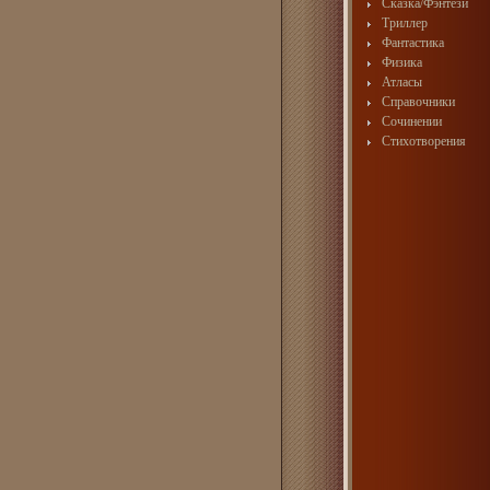
Сказка/Фэнтези
Триллер
Фантастика
Физика
Атласы
Справочники
Сочинении
Стихотворения