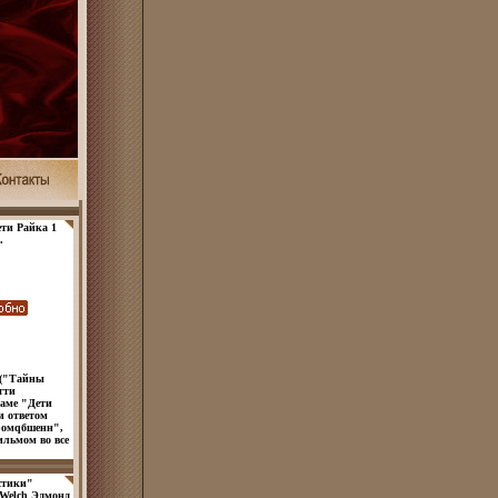
ти Райка 1
.
 ("Тайны
тти
раме "Дети
и ответом
ромqбшенн",
льмом во все
30-х годов
 рассказ о
стики"
романах,
 Welch Эдмонд