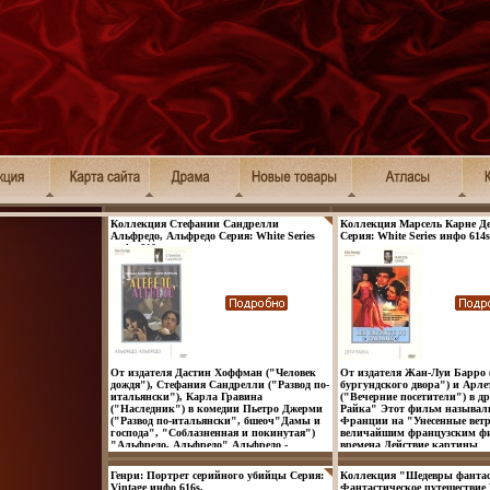
Коллекция Стефании Сандрелли
Коллекция Марсель Карне Де
Альфредо, Альфредо Серия: White Series
Серия: White Series инфо 614s
инфо 610s.
От издателя Дастин Хоффман ("Человек
От издателя Жан-Луи Барро
дождя"), Стефания Сандрелли ("Развод по-
бургундского двора") и Арле
итальянски"), Карла Гравина
("Вечерние посетители") в д
("Наследник") в комедии Пьетро Джерми
Райка" Этот фильм называл
("Развод по-итальянски", бшеоч"Дамы и
Франции на "Унесенные вет
господа", "Соблазненная и покинутая")
величайшим французским фи
"Альфредо, Альфредо" Альфредо -
времена Действие картины
невзрачный банковский служащий,
разворачивается в Париже 20-
живущий по своим скромным жизненным
прошлого века Это обширный
Генри: Портрет серийного убийцы Серия:
Коллекция "Шедевры фанта
принципам, встречает ее - Марию Розу и
безответной любви, тайных 
Vintage инфо 616s.
Фантастическое путешествие