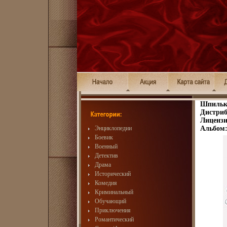
Шпильки
Дистриб
Лицензи
Энциклопедии
Альбом:
Боевик
Военный
Детектив
Драма
Исторический
Комедия
Криминальный
Обучающий
Приключения
Романтический