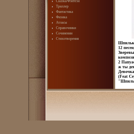
Сказка/Фэнтези
Триллер
Фантастика
Физика
Атласы
Справочники
Сочинении
Стихотворения
Шпильки
12 песе
Зверевы
компози
2 Папуа
ж ты де
Девочка
(Feat С
"Шпиль