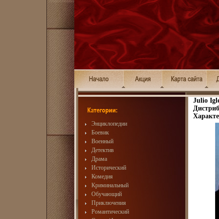
Julio Ig
Дистриб
Характе
Энциклопедии
Боевик
Военный
Детектив
Драма
Исторический
Комедия
Криминальный
Обучающий
Приключения
Романтический