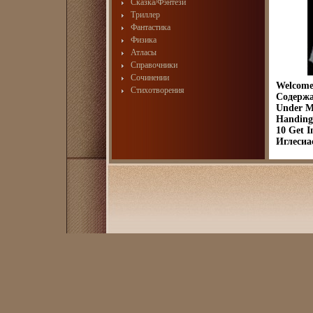
Сказка/Фэнтези
Триллер
Фантастика
Физика
Атласы
Справочники
Сочинении
Welcome
Стихотворения
Содержа
Under My
Handing
10 Get I
Иглесиас