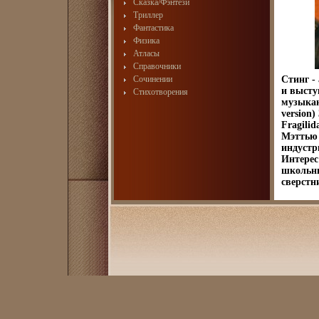
Сказка/Фэнтези
Триллер
Фантастика
Физика
Атласы
Справочники
Сочинении
Стинг -
и высту
Стихотворения
музыкан
version)
Fragili
Мэттью 
индустр
Интерес
школьны
сверстн