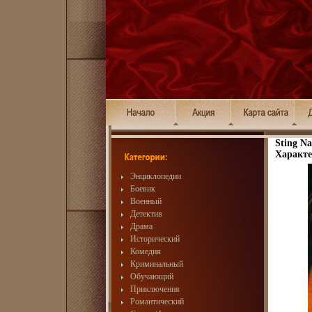
Sting N
Характе
Энциклопедии
Боевик
Военный
Детектив
Драма
Исторический
Комедия
Криминальный
Обучающий
Приключения
Романтический